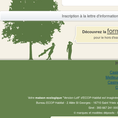
Inscription à la lettre d'informati
for
Découvrez la
pour le hors d'ea
H
Casi
Meilleu
Casin
C
Votre
"Version-Loft" d'ECOP-Habitat est imaginée 
maison ecologique
Bureau ECOP Habitat - 2 Allée St Georges - 16710 Saint Yrieix
Siret : 393 667 241 000
© marques et modèles déposés - Re