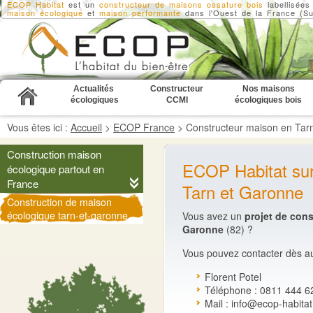
ECOP Habitat
est un
constructeur de maisons ossature bois
labellisée
maison écologique
et
maison performante
dans l'Ouest de la France (Su
Actualités
Constructeur
Nos maisons
écologiques
CCMI
écologiques bois
Vous êtes ici :
Accueil
>
ECOP France
>
Constructeur maison en Tar
Construction maison
ECOP Habitat sur
écologique partout en
France
Tarn et Garonne
Construction de maison
écologique tarn-et-garonne
Vous avez un
projet de cons
Garonne
(82) ?
Vous pouvez contacter dès a
Florent Potel
Téléphone : 0811 444 625
Mail :
info@ecop-habitat.