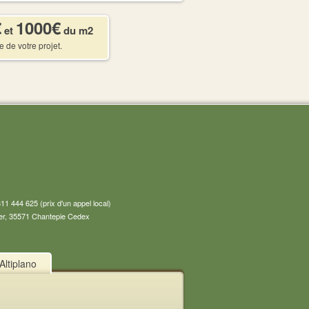
€
1000€
et
du m2
e de votre projet.
1 444 625 (prix d'un appel local)
ier, 35571 Chantepie Cedex
Altiplano