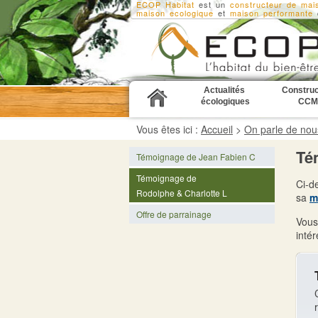
ECOP Habitat
est un
constructeur de mai
maison ecologique
et
maison performante
d
Actualités
Construc
écologiques
CCM
Vous êtes ici :
Accueil
>
On parle de nou
Té
Témoignage de Jean Fabien C
Témoignage de
Ci-d
Rodolphe & Charlotte L
sa
m
Offre de parrainage
Vous
inté