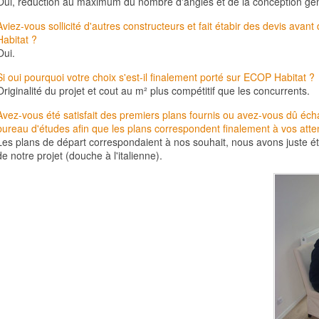
Oui, réduction au maximum du nombre d'angles et de la conception gén
Aviez-vous sollicité d'autres
constructeurs
et fait étabir des devis avan
Habitat ?
Oui.
Si oui pourquoi votre choix s'est-il finalement porté sur ECOP Habitat ?
Originalité du projet et cout au m² plus compétitif que les concurrents.
Avez-vous été satisfait des premiers plans fournis ou avez-vous dû éch
bureau d'études
afin que les plans correspondent finalement à vos atte
Les plans de départ correspondaient à nos souhait, nous avons juste éta
de notre projet (douche à l'italienne).