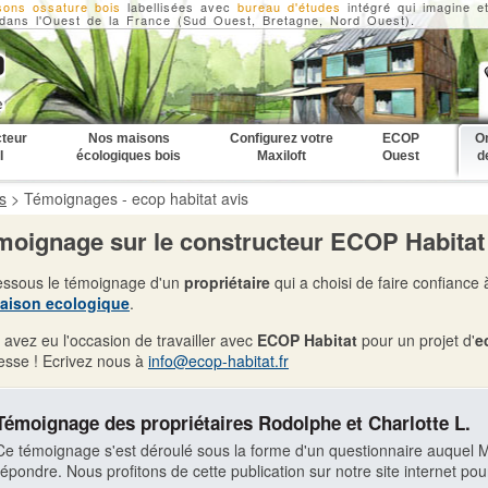
sons ossature bois
labellisées avec
bureau d'études
intégré qui imagine e
ans l'Ouest de la France (Sud Ouest, Bretagne, Nord Ouest).
teur
Nos maisons
Configurez votre
ECOP
On
I
écologiques bois
Maxiloft
Ouest
d
s
>
Témoignages - ecop habitat avis
moignage sur le constructeur ECOP Habitat
essous le témoignage d'un
propriétaire
qui a choisi de faire confiance
aison ecologique
.
 avez eu l'occasion de travailler avec
ECOP Habitat
pour un projet d'
e
resse ! Ecrivez nous à
info@ecop-habitat.fr
Témoignage des propriétaires Rodolphe et Charlotte L.
Ce témoignage s'est déroulé sous la forme d'un questionnaire auquel M
répondre. Nous profitons de cette publication sur notre site internet po