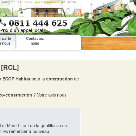
t conçoit les
plans personnalisés
de votre
 parle
Contactez
e nous
nous
 [RCL]
 à
ECOP Habitat
pour la
construction
de
co-construction
? Votre avis nous
 et Mme L. ont eu la gentillesse de
ur les remercier à nouveau.