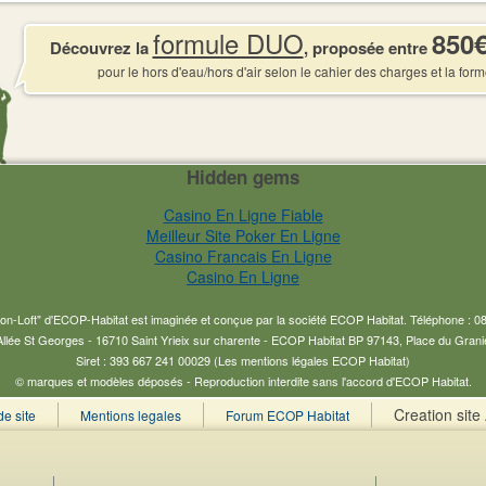
formule DUO
850
Découvrez la
, proposée entre
pour le hors d'eau/hors d'air selon le cahier des charges et la form
Hidden gems
Casino En Ligne Fiable
Meilleur Site Poker En Ligne
Casino Francais En Ligne
Casino En Ligne
on-Loft" d'ECOP-Habitat est imaginée et conçue par la société ECOP Habitat. Téléphone : 081
llée St Georges - 16710 Saint Yrieix sur charente - ECOP Habitat BP 97143, Place du Gran
Siret : 393 667 241 00029 (
Les mentions légales ECOP Habitat)
© marques et modèles déposés - Reproduction interdite sans l'accord d'ECOP Habitat.
Creation site 
de site
Mentions legales
Forum ECOP Habitat