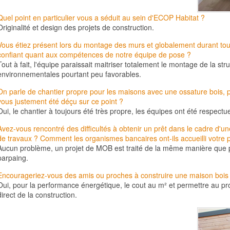
Quel point en particulier vous a séduit au sein d'ECOP Habitat ?
Originalité et design des projets de construction.
Vous étiez présent lors du montage des murs et globalement durant tou
confiant quant aux compétences de notre équipe de pose ?
Tout à fait, l'équipe paraissait maitriser totalement le montage de la st
environnementales pourtant peu favorables.
On parle de chantier propre pour les
maisons
avec une
ossature bois
, 
vous justement été déçu sur ce point ?
Oui, le chantier à toujours été très propre, les équipes ont été respectu
Avez-vous rencontré des difficultés à obtenir un prêt dans le cadre d'u
de travaux ? Comment les organismes bancaires ont-ils accueilli votre p
Aucun problème, un projet de MOB est traité de la même manière que p
parpaing.
Encourageriez-vous des amis ou proches à construire une
maison bois
Oui, pour la performance énergétique, le cout au m² et permettre au pro
direct de la construction.