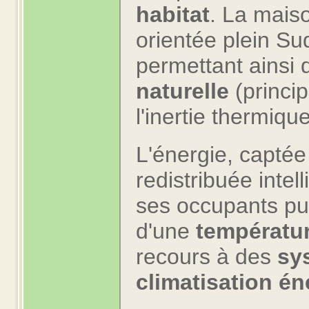
habitat
. La maiso
orientée plein Su
permettant ainsi d
naturelle
(princi
l'inertie thermiqu
L'énergie, captée
redistribuée intel
ses occupants pui
d'une
températu
recours à des
sy
climatisation én