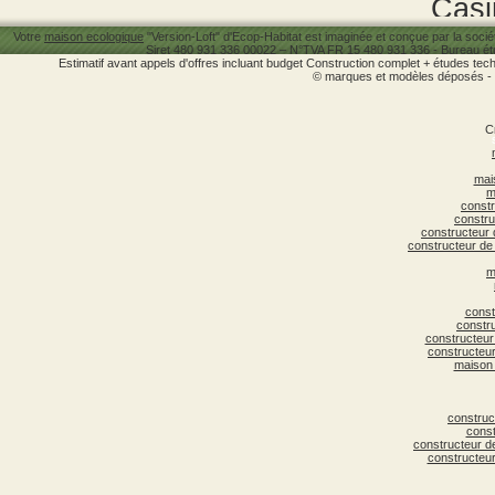
Casi
Votre
maison ecologique
"Version-Loft" d'Ecop-Habitat est imaginée et conçue par la so
Siret 480 931 336 00022 – N°TVA FR 15 480 931 336 - Bureau étu
Estimatif avant appels d'offres incluant budget Construction complet + études tech
© marques et modèles déposés - Re
Cr
S
mai
m
const
construc
constructeur
constructeur de 
m
const
constr
constructeur
constructeu
maison 
construct
const
constructeur d
constructeu