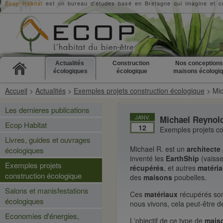
Ecop Habitat
est un bureau d'études basé en Bretagne qui imagine et c
Actualités
Construction
Nos conceptions
écologiques
écologique
maisons écologi
Accueil
>
Actualités
>
Exemples projets construction écologique
> Mic
Les dernieres publications
JANV.
Michael Reynolds
Ecop Habitat
12
Exemples projets co
Livres, guides et ouvrages
Michael R. est un
architecte
écologiques
inventé les
EarthShip
(vaisse
Exemples projets
récupérés
, et autres
matéria
construction écologique
des
maisons
poubelles.
Salons et manisfestations
Ces
matériaux
récupérés son
écologiques
nous vivons, cela peut-être de
Economies d'énergies,
L'objectif de ce type de
mais