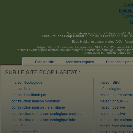
Casi
Meilleu
Casin
C
Votre
"Version-Loft" d'E
maison ecologique
: 1 rue de la Fenaison (rue du Bo
Bureau études Ecop Habitat
Ecop Habitat est assuré chez AXA : Respon
: Parc d'Innovation Bretagne Sud, SBFI, CP 125, Immeuble
Siège
Estimatif avant appels d'offres incluant budget Construction complet + études tech
© marques et modèles déposés - Re
Plan de site
Mentions legales
Entreprises part
SUR LE SITE ECOP HABITAT :
maison écologique
maison BBC
maison bois
loft ecologique
maison bioclimatique
maison thermopierr
construction maison morbihan
maison brique G7
construction maison ille et vilaine
maison positive
constructeur de maison ecologique morbihan
maison passive
constructeur de maison ecologique loire
construction maison 
atlantique
construction maison
ecop habitat forum
constructeur de mais